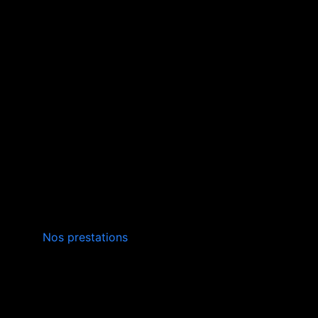
INSTALLATION,
Nos prestations
ENTRETIEN
VERS NÎMES