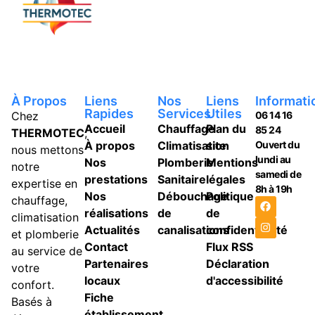
À Propos
Liens
Nos
Liens
Informati
Rapides
Services
Utiles
Chez
06 14 16
Accueil
Chauffage
Plan du
85 24
THERMOTEC
,
À propos
Climatisation
site
Ouvert du
nous mettons
lundi au
Nos
Plomberie
Mentions
notre
samedi de
prestations
Sanitaire
légales
expertise en
8h à 19h
Nos
Débouchage
Politique
chauffage,
réalisations
de
de
climatisation
Actualités
canalisations
confidentiailité
et plomberie
Contact
Flux RSS
au service de
Partenaires
Déclaration
votre
locaux
d'accessibilité
confort.
Fiche
Basés à
établissement