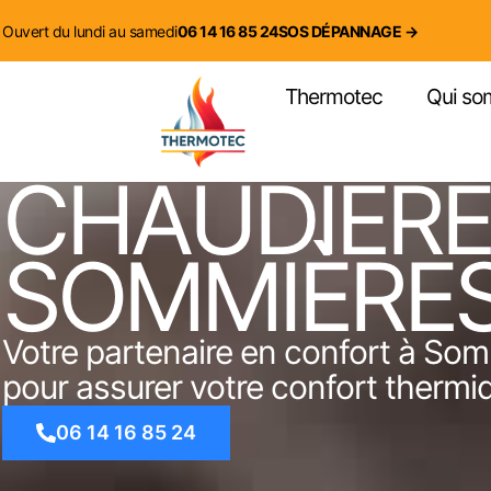
contenu
principal
Ouvert du lundi au samedi
06 14 16 85 24
SOS DÉPANNAGE →
Thermotec
Qui so
CHAUDIÈRE 
SOMMIÈRE
Votre partenaire en confort à So
pour assurer votre confort thermiq
06 14 16 85 24