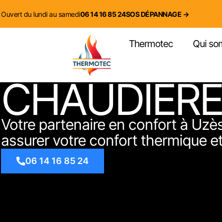
contenu
principal
Ouvert du lundi au samedi
06 14 16 85 24
SOS DÉPANNAGE →
Thermotec
Qui so
CHAUDIÈRE
Votre partenaire en confort à Uzè
assurer votre confort thermique et 
06 14 16 85 24