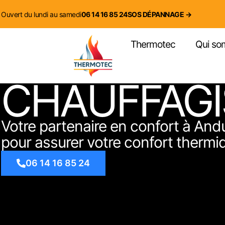
contenu
principal
Ouvert du lundi au samedi
06 14 16 85 24
SOS DÉPANNAGE →
Thermotec
Qui so
CHAUFFAGI
Votre partenaire en confort à An
pour assurer votre confort thermiq
06 14 16 85 24