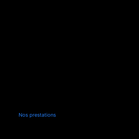
INSTALLATION,
Nos prestations
ENTRETIEN
VERS QUISSAC