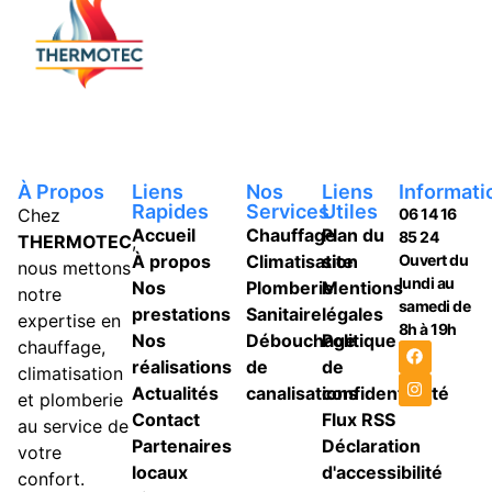
À Propos
Liens
Nos
Liens
Informati
Rapides
Services
Utiles
Chez
06 14 16
Accueil
Chauffage
Plan du
85 24
THERMOTEC
,
À propos
Climatisation
site
Ouvert du
nous mettons
lundi au
Nos
Plomberie
Mentions
notre
samedi de
prestations
Sanitaire
légales
expertise en
8h à 19h
Nos
Débouchage
Politique
chauffage,
réalisations
de
de
climatisation
Actualités
canalisations
confidentiailité
et plomberie
Contact
Flux RSS
au service de
Partenaires
Déclaration
votre
locaux
d'accessibilité
confort.