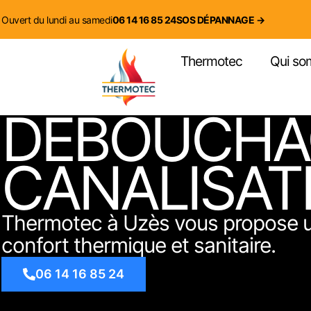
contenu
principal
Ouvert du lundi au samedi
06 14 16 85 24
SOS DÉPANNAGE →
Thermotec
Qui so
DÉBOUCHA
CANALISAT
Thermotec à Uzès vous propose un
confort thermique et sanitaire.
06 14 16 85 24