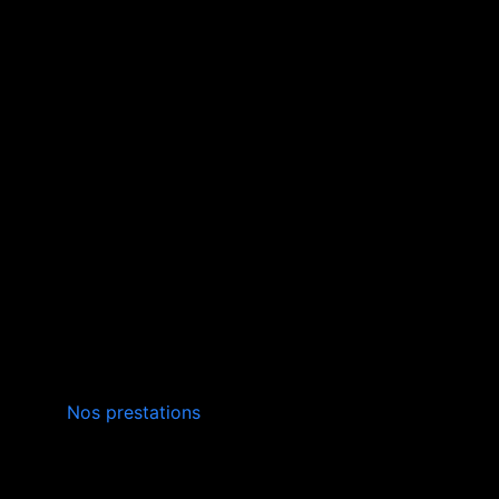
INSTALLATION,
Nos prestations
ENTRETIEN
VERS ANDUZE