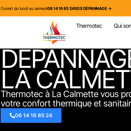
contenu
principal
Ouvert du lundi au samedi
06 14 16 85 24
SOS DÉPANNAGE →
Thermotec
Qui so
DÉPANNAGE
LA CALME
Thermotec à La Calmette vous pro
votre confort thermique et sanitair
06 14 16 85 24