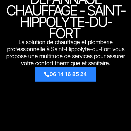
CHAUFFAGE - SAINT-
HIPPOLYTE-DU-
FORT
La solution de chauffage et plomberie
professionnelle à Saint-Hippolyte-du-Fort vous
propose une multitude de services pour assurer
votre confort thermique et sanitaire.
06 14 16 85 24