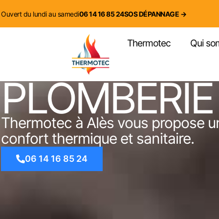
contenu
principal
Ouvert du lundi au samedi
06 14 16 85 24
SOS DÉPANNAGE →
Thermotec
Qui so
PLOMBERIE
Thermotec à Alès vous propose un
confort thermique et sanitaire.
06 14 16 85 24