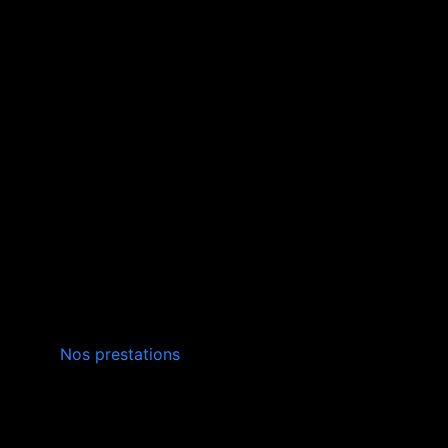
INSTALLATION,
Nos prestations
ENTRETIEN
VERS
SOMMIÈRES