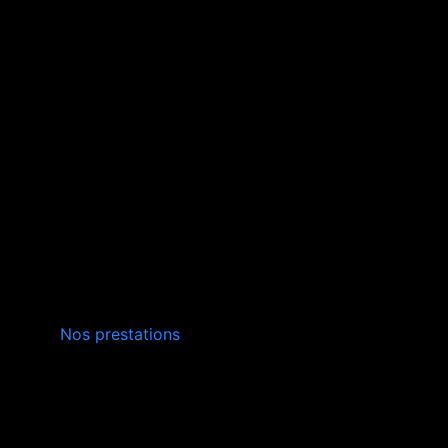
INSTALLATION,
Nos prestations
ENTRETIEN
VERS QUISSAC